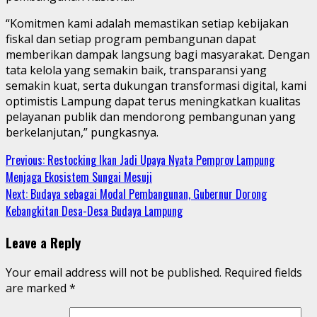
“Komitmen kami adalah memastikan setiap kebijakan
fiskal dan setiap program pembangunan dapat
memberikan dampak langsung bagi masyarakat. Dengan
tata kelola yang semakin baik, transparansi yang
semakin kuat, serta dukungan transformasi digital, kami
optimistis Lampung dapat terus meningkatkan kualitas
pelayanan publik dan mendorong pembangunan yang
berkelanjutan,” pungkasnya.
Continue
Previous:
Restocking Ikan Jadi Upaya Nyata Pemprov Lampung
Menjaga Ekosistem Sungai Mesuji
Reading
Next:
Budaya sebagai Modal Pembangunan, Gubernur Dorong
Kebangkitan Desa-Desa Budaya Lampung
Leave a Reply
Your email address will not be published.
Required fields
are marked
*