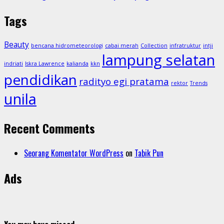
Tags
Beauty
bencana hidrometeorologi
cabai merah
Collection
infratruktur
intji
lampung selatan
indriati
Iskra Lawrence
kalianda
kkn
pendidikan
radityo egi pratama
rektor
Trends
unila
Recent Comments
Seorang Komentator WordPress
on
Tabik Pun
Ads