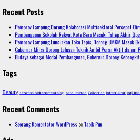
Recent Posts
Pemprov Lampung Dorong Kolaborasi Multisektoral Percepat Eli
Pembangunan Sekolah Rakyat Kota Baru Masuki Tahap Akhir, Ope
Pemprov Lampung Luncurkan Toko Tapis, Dorong UMKM Masuk Eko
Gubernur Mirza Dorong Lulusan Teknik Ambil Peran Aktif dala
Budaya sebagai Modal Pembangunan, Gubernur Dorong Kebangki
Tags
Beauty
bencana hidrometeorologi
cabai merah
Collection
infratruktur
intji ind
Recent Comments
Seorang Komentator WordPress
on
Tabik Pun