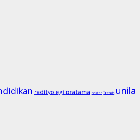
unila
ndidikan
radityo egi pratama
rektor
Trends