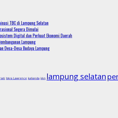
minasi TBC di Lampung Selatan
rasional Segera Dimulai
sistem Digital dan Perkuat Ekonomi Daerah
m Pembangunan Lampung
tan Desa-Desa Budaya Lampung
lampung selatan
pe
riati
Iskra Lawrence
kalianda
kkn