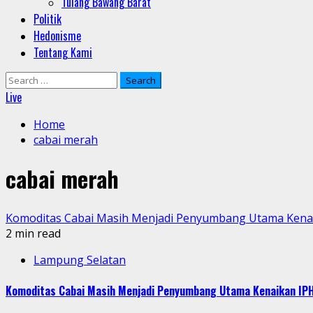
Tulang Bawang Barat
Politik
Hedonisme
Tentang Kami
Search
for:
Live
Home
cabai merah
cabai merah
Komoditas Cabai Masih Menjadi Penyumbang Utama Kenai
2 min read
Lampung Selatan
Komoditas Cabai Masih Menjadi Penyumbang Utama Kenaikan IPH