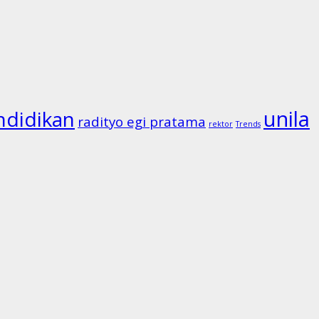
unila
ndidikan
radityo egi pratama
rektor
Trends