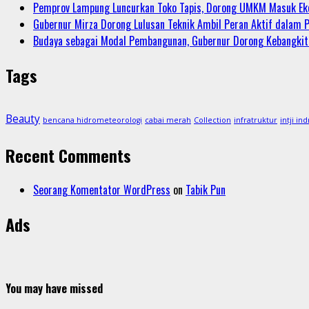
Pemprov Lampung Luncurkan Toko Tapis, Dorong UMKM Masuk Eko
Gubernur Mirza Dorong Lulusan Teknik Ambil Peran Aktif dala
Budaya sebagai Modal Pembangunan, Gubernur Dorong Kebangki
Tags
Beauty
bencana hidrometeorologi
cabai merah
Collection
infratruktur
intji ind
Recent Comments
Seorang Komentator WordPress
on
Tabik Pun
Ads
You may have missed