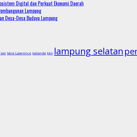
sistem Digital dan Perkuat Ekonomi Daerah
m Pembangunan Lampung
tan Desa-Desa Budaya Lampung
lampung selatan
pe
riati
Iskra Lawrence
kalianda
kkn