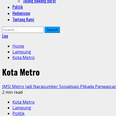
Tulang Bawang Barat
Politik
Hedonisme
Tentang Kami
Search
for:
Live
Home
Lampung
Kota Metro
Kota Metro
JMSI Metro Jadi Narasumber Sosialisasi Pilkada Panwasc
2 min read
Kota Metro
Lampung
Politik