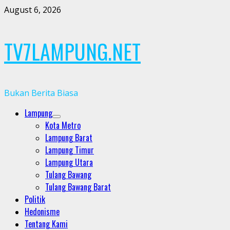
Skip
August 6, 2026
to
content
TV7LAMPUNG.NET
Bukan Berita Biasa
Primary
Lampung
Menu
Kota Metro
Lampung Barat
Lampung Timur
Lampung Utara
Tulang Bawang
Tulang Bawang Barat
Politik
Hedonisme
Tentang Kami